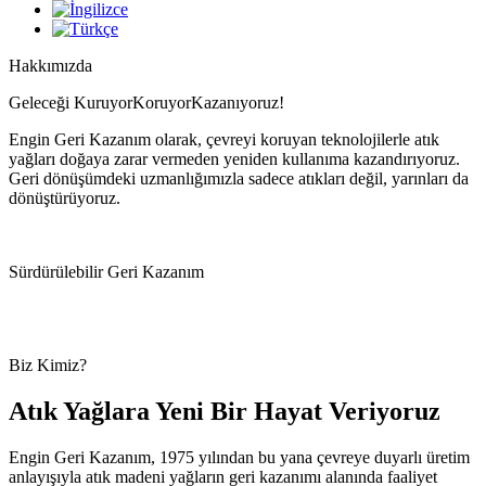
Hakkımızda
Geleceği
K
u
r
u
y
o
r
K
o
r
u
y
o
r
K
a
z
a
n
ı
y
o
r
u
z
!
Engin Geri Kazanım olarak, çevreyi koruyan teknolojilerle atık
yağları doğaya zarar vermeden yeniden kullanıma kazandırıyoruz.
Geri dönüşümdeki uzmanlığımızla sadece atıkları değil, yarınları da
dönüştürüyoruz.
Sürdürülebilir Geri Kazanım
Biz Kimiz?
Atık Yağlara Yeni Bir Hayat Veriyoruz
Engin Geri Kazanım, 1975 yılından bu yana çevreye duyarlı üretim
anlayışıyla atık madeni yağların geri kazanımı alanında faaliyet