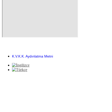
Copyright 2025 ©
yazılım sistemleriyle hazırlanmıştır.
K.V.K.K. Aydınlatma Metni