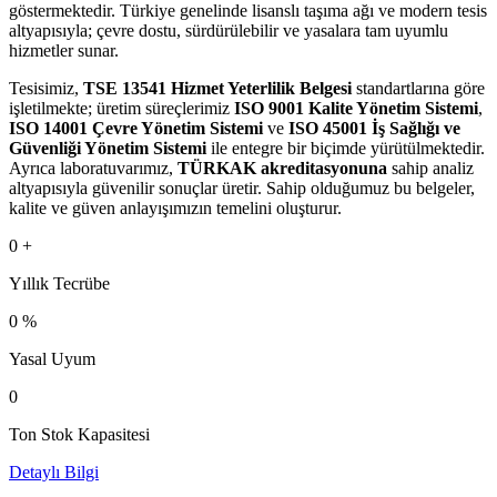
göstermektedir. Türkiye genelinde lisanslı taşıma ağı ve modern tesis
altyapısıyla; çevre dostu, sürdürülebilir ve yasalara tam uyumlu
hizmetler sunar.
Tesisimiz,
TSE 13541 Hizmet Yeterlilik Belgesi
standartlarına göre
işletilmekte; üretim süreçlerimiz
ISO 9001 Kalite Yönetim Sistemi
,
ISO 14001 Çevre Yönetim Sistemi
ve
ISO 45001 İş Sağlığı ve
Güvenliği Yönetim Sistemi
ile entegre bir biçimde yürütülmektedir.
Ayrıca laboratuvarımız,
TÜRKAK akreditasyonuna
sahip analiz
altyapısıyla güvenilir sonuçlar üretir. Sahip olduğumuz bu belgeler,
kalite ve güven anlayışımızın temelini oluşturur.
0
+
Yıllık Tecrübe
0
%
Yasal Uyum
0
Ton Stok Kapasitesi
Detaylı Bilgi