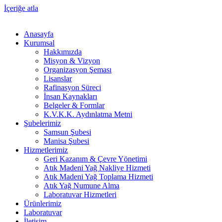
İçeriğe atla
Anasayfa
Kurumsal
Hakkımızda
Misyon & Vizyon
Organizasyon Şeması
Lisanslar
Rafinasyon Süreci
İnsan Kaynakları
Belgeler & Formlar
K.V.K.K. Aydınlatma Metni
Şubelerimiz
Samsun Şubesi
Manisa Şubesi
Hizmetlerimiz
Geri Kazanım & Çevre Yönetimi
Atık Madeni Yağ Nakliye Hizmeti
Atık Madeni Yağ Toplama Hizmeti
Atık Yağ Numune Alma
Laboratuvar Hizmetleri
Ürünlerimiz
Laboratuvar
İletişim